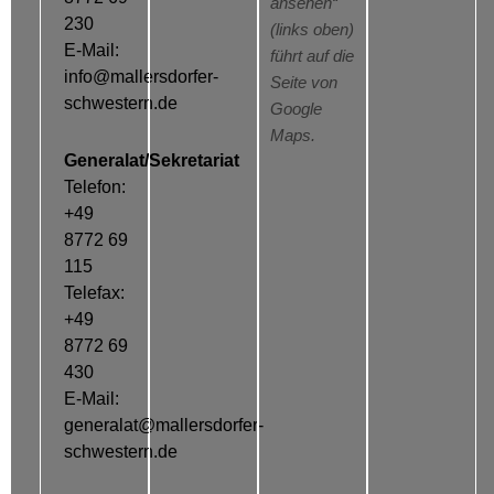
ansehen“
230
(links oben)
E-Mail:
führt auf die
info@mallersdorfer-
Seite von
schwestern.de
Google
Maps.
Generalat/Sekretariat
Telefon:
+49
8772 69
115
Telefax:
+49
8772 69
430
E-Mail:
generalat@mallersdorfer-
schwestern.de