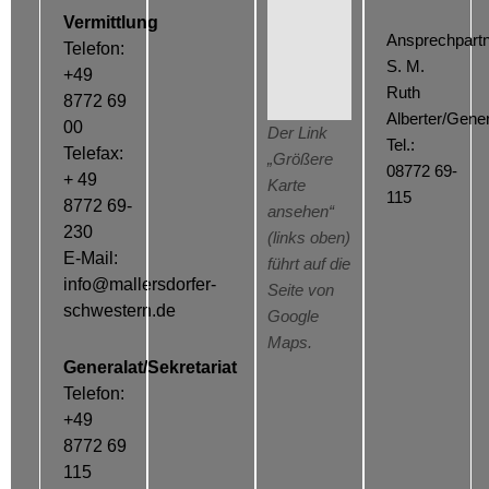
Vermittlung
Ansprechpartn
Telefon:
S. M.
+49
Ruth
8772 69
Alberter/Gener
00
Der Link
Tel.:
Telefax:
„Größere
08772 69-
+ 49
Karte
115
8772 69-
ansehen“
230
(links oben)
E-Mail:
führt auf die
info@mallersdorfer-
Seite von
schwestern.de
Google
Maps.
Generalat/Sekretariat
Telefon:
+49
8772 69
115