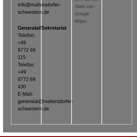
info@mallersdorfer-
Seite von
schwestern.de
Google
Maps.
Generalat/Sekretariat
Telefon:
+49
8772 69
115
Telefax:
+49
8772 69
430
E-Mail:
generalat@mallersdorfer-
schwestern.de