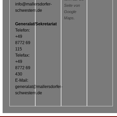
info@mallersdorfer-
Seite von
schwestern.de
Google
Maps.
Generalat/Sekretariat
Telefon:
+49
8772 69
115
Telefax:
+49
8772 69
430
E-Mail:
generalat@mallersdorfer-
schwestern.de