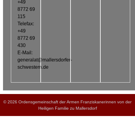
+49
8772 69
115
Telefax:
+49
8772 69
430
E-Mail:
generalat@mallersdorfer-
schwestern.de
© 2026 Ordensgemeinschaft der Armen Franziskanerinnen von der
Heiligen Familie zu Mallersdorf