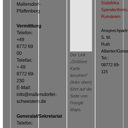
Südafrika
Mallersdorf-
Spendenformu
Pfaffenberg
Rumänien
Vermittlung
Ansprechpartn
Telefon:
S. M.
+49
Ruth
8772 69
Alberter/Gener
00
Der Link
Tel.:
Telefax:
„Größere
08772 69-
+ 49
Karte
115
8772 69-
ansehen“
230
(links oben)
E-Mail:
führt auf die
info@mallersdorfer-
Seite von
schwestern.de
Google
Maps.
Generalat/Sekretariat
Telefon: