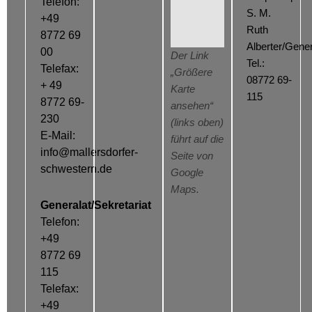
Telefon:
S. M.
+49
Ruth
8772 69
Alberter/Gener
00
Der Link
Tel.:
Telefax:
„Größere
08772 69-
+ 49
Karte
115
8772 69-
ansehen“
230
(links oben)
E-Mail:
führt auf die
info@mallersdorfer-
Seite von
schwestern.de
Google
Maps.
Generalat/Sekretariat
Telefon:
+49
8772 69
115
Telefax:
+49