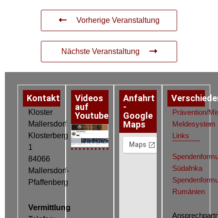
Vorherige Veranstaltung
Nächste Veranstaltung
Kontakt
Videos
Anfahrt
Verschiede
auf
-
Kloster
Prävention/Mi
Youtube
Google
Maps
Mallersdorf
Meldesystem
Klosterberg
Links
Datenschutz
Impressum
Cookie-Richtlinie (EU)
1
Spendenformu
84066
Südafrika
Mallersdorf-
Spendenformu
Pfaffenberg
Rumänien
Vermittlung
Ansprechpartn