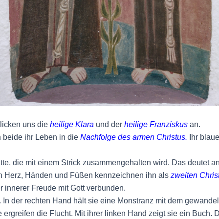
blicken uns die
heilige Klara
und der
heilige Franziskus
an.
 beide ihr Leben in die
Nachfolge des armen Christus.
Ihr blaue
Kutte, die mit einem Strick zusammengehalten wird. Das deutet an
an Herz, Händen und Füßen kennzeichnen ihn als
zweiten Chris
er innerer Freude mit Gott verbunden.
t. In der rechten Hand hält sie eine Monstranz mit dem gewandel
ergreifen die Flucht. Mit ihrer linken Hand zeigt sie ein Buch. D