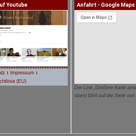
uf Youtube
Anfahrt - Google Maps
tz
Impressum
htlinie (EU)
Der Link „Größere Karte ans
oben) führt auf die Seite vo