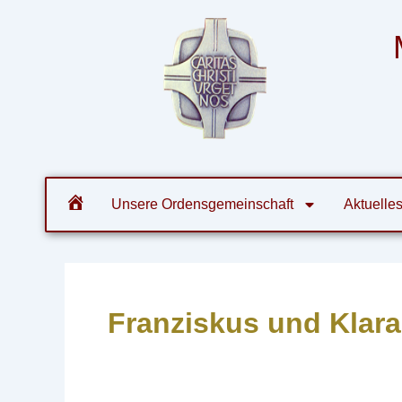
Zum
Post
Inhalt
navigation
springen
Orde
Unsere Ordensgemeinschaft
Aktuelle
Franziskus und Klara