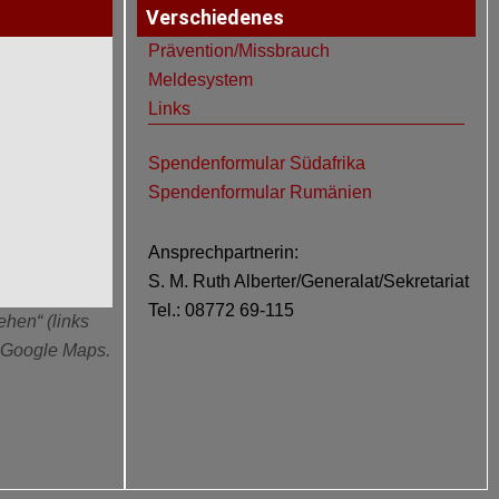
Verschiedenes
Prävention/Missbrauch
Meldesystem
Links
Spendenformular Südafrika
Spendenformular Rumänien
Ansprechpartnerin:
S. M. Ruth Alberter/Generalat/Sekretariat
Tel.: 08772 69-115
ehen“ (links
n Google Maps.