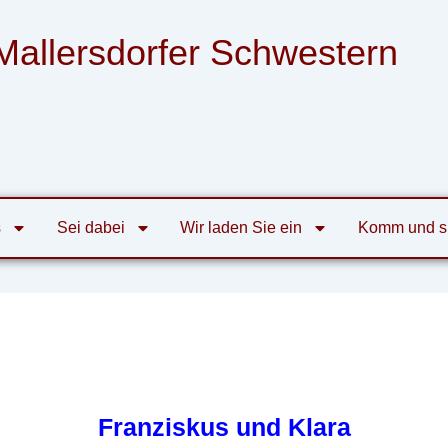
Mallersdorfer Schwestern
nsgemeinschaft der Armen Franziskanerinnen
von der Heiligen Familie zu Mallersdorf
s
Sei dabei
Wir laden Sie ein
Komm und s
Franziskus und Klara