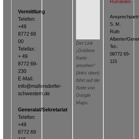
Rumänien
Vermittlung
Ansprechpartn
Telefon:
S. M.
+49
Ruth
8772 69
Alberter/Gener
00
Der Link
Tel.:
Telefax:
„Größere
08772 69-
+ 49
Karte
115
8772 69-
ansehen“
230
(links oben)
E-Mail:
führt auf die
info@mallersdorfer-
Seite von
schwestern.de
Google
Maps.
Generalat/Sekretariat
Telefon:
+49
8772 69