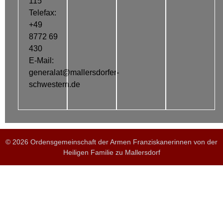
115
Telefax:
+49
8772 69
430
E-Mail:
generalat@mallersdorfer-
schwestern.de
© 2026 Ordensgemeinschaft der Armen Franziskanerinnen von der
Heiligen Familie zu Mallersdorf