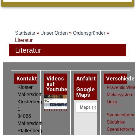
Startseite
»
Unser Orden
»
Ordensgründer
»
Literatur
Literatur
Kontakt
Videos
Anfahrt
Verschiede
auf
-
Kloster
Prävention/Mi
Youtube
Google
Maps
Mallersdorf
Meldesystem
Klosterberg
Links
Datenschutz
Impressum
Cookie-Richtlinie (EU)
1
Spendenformu
84066
Südafrika
Mallersdorf-
Spendenformu
Pfaffenberg