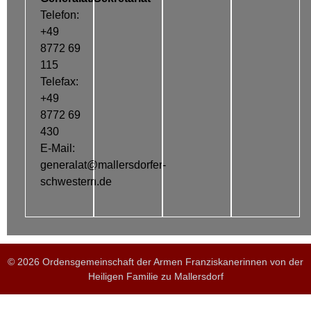
Telefon:
+49
8772 69
115
Telefax:
+49
8772 69
430
E-Mail:
generalat@mallersdorfer-
schwestern.de
© 2026 Ordensgemeinschaft der Armen Franziskanerinnen von der
Heiligen Familie zu Mallersdorf