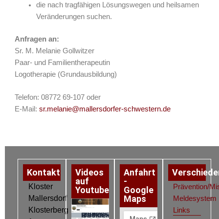
die nach tragfähigen Lösungswegen und heilsamen
Veränderungen suchen.
Anfragen an:
Sr. M. Melanie Gollwitzer
Paar- und Familientherapeutin
Logotherapie (Grundausbildung)
Telefon: 08772 69-107 oder
E-Mail:
sr.melanie@mallersdorfer-schwestern.de
Kontakt
Videos
Anfahrt
Verschiede
auf
-
Kloster
Prävention/Mi
Youtube
Google
Maps
Mallersdorf
Meldesystem
Klosterberg
Links
Datenschutz
Impressum
Cookie-Richtlinie (EU)