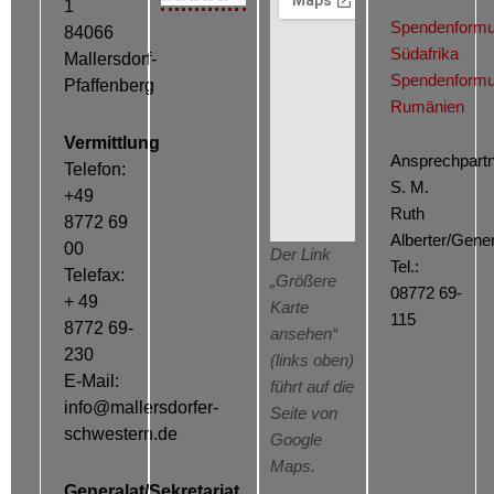
1
Spendenformu
84066
Südafrika
Mallersdorf-
Spendenformu
Pfaffenberg
Rumänien
Vermittlung
Ansprechpartn
Telefon:
S. M.
+49
Ruth
8772 69
Alberter/Gener
00
Der Link
Tel.:
Telefax:
„Größere
08772 69-
+ 49
Karte
115
8772 69-
ansehen“
230
(links oben)
E-Mail:
führt auf die
info@mallersdorfer-
Seite von
schwestern.de
Google
Maps.
Generalat/Sekretariat