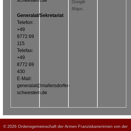
schwestern.de
Google
Maps.
Generalat/Sekretariat
Telefon:
+49
8772 69
115
Telefax:
+49
8772 69
430
E-Mail:
generalat@mallersdorfer-
schwestern.de
© 2026 Ordensgemeinschaft der Armen Franziskanerinnen von der