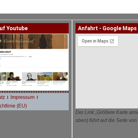
uf Youtube
Anfahrt - Google Maps
tz
Impressum
htlinie (EU)
Der Link „Größere Karte ans
oben) führt auf die Seite vo