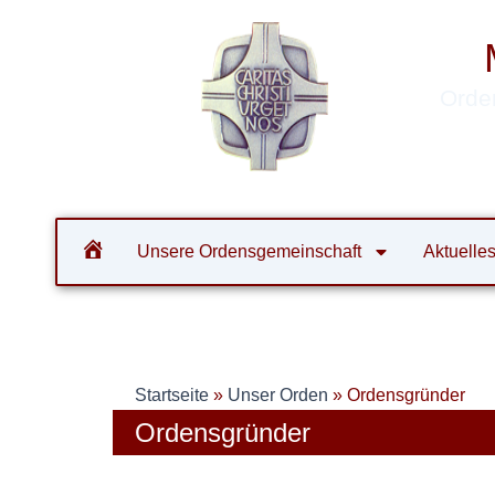
Zum
Inhalt
springen
Orde
Unsere Ordensgemeinschaft
Aktuelle
Startseite
»
Unser Orden
»
Ordensgründer
Ordensgründer