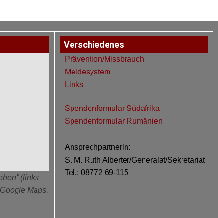
Verschiedenes
Prävention/Missbrauch
Meldesystem
Links
Spendenformular Südafrika
Spendenformular Rumänien
Ansprechpartnerin:
S. M. Ruth Alberter/Generalat/Sekretariat
Tel.: 08772 69-115
ehen“ (links
n Google Maps.