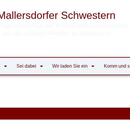
Mallersdorfer Schwestern
nsgemeinschaft der Armen Franziskanerinnen
von der Heiligen Familie zu Mallersdorf
s
Sei dabei
Wir laden Sie ein
Komm und s