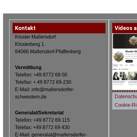
Kontakt
Videos a
Kloster Mallersdorf
Klosterberg 1
84066 Mallersdorf-Pfaffenberg
Vermittlung
Telefon: +49 8772 69 00
Telefax: + 49 8772 69-230
E-Mail: info@mallersdorfer-
Datenschu
schwestern.de
Cookie-Ric
Generalat/Sekretariat
Telefon: +49 8772 69 115
Telefax: +49 8772 69 430
E-Mail: generalat@mallersdorfer-