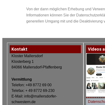
Von der dann möglichen Erhebung und Verwendu
Informationen können Sie der Datenschutzerk
generellen Umgang mit und die Deaktivierung v
Kontakt
Videos a
Kloster Mallersdorf
Klosterberg 1
84066 Mallersdorf-Pfaffenberg
Vermittlung
Telefon: +49 8772 69 00
Telefax: + 49 8772 69-230
E-Mail: info@mallersdorfer-
Datenschu
schwestern.de