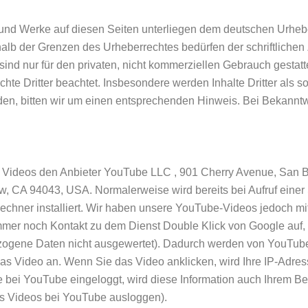
e und Werke auf diesen Seiten unterliegen dem deutschen Urhebe
halb der Grenzen des Urheberrechtes bedürfen der schriftliche
ind nur für den privaten, nicht kommerziellen Gebrauch gestatte
chte Dritter beachtet. Insbesondere werden Inhalte Dritter als 
en, bitten wir um einen entsprechenden Hinweis. Bei Bekannt
n Videos den Anbieter YouTube LLC , 901 Cherry Avenue, San 
, CA 94043, USA. Normalerweise wird bereits bei Aufruf einer 
chner installiert. Wir haben unsere YouTube-Videos jedoch m
mer noch Kontakt zu dem Dienst Double Klick von Google auf, 
ogene Daten nicht ausgewertet). Dadurch werden von YouTube 
das Video an. Wenn Sie das Video anklicken, wird Ihre IP-Adre
bei YouTube eingeloggt, wird diese Information auch Ihrem Be
es Videos bei YouTube ausloggen).