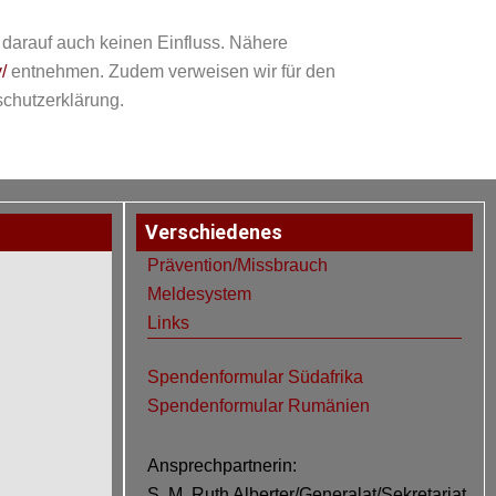
darauf auch keinen Einfluss. Nähere
/
entnehmen. Zudem verweisen wir für den
schutzerklärung.
Verschiedenes
Prävention/Missbrauch
Meldesystem
Links
Spendenformular Südafrika
Spendenformular Rumänien
Ansprechpartnerin:
S. M. Ruth Alberter/Generalat/Sekretariat