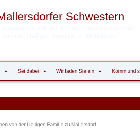
Mallersdorfer Schwestern
nsgemeinschaft der Armen Franziskanerinnen
von der Heiligen Familie zu Mallersdorf
s
Sei dabei
Wir laden Sie ein
Komm und s
en von der Heiligen Familie zu Mallersdorf