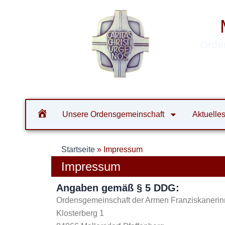
Zum
Inhalt
springen
Orde
Unsere Ordensgemeinschaft
Aktuelle
Startseite
»
Impressum
Impressum
Angaben gemäß § 5 DDG:
Ordensgemeinschaft der Armen Franziskanerinn
Klosterberg 1