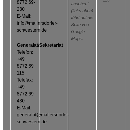
115
8772 69-
ansehen“
230
(links oben)
E-Mail:
führt auf die
info@mallersdorfer-
Seite von
schwestern.de
Google
Maps.
Generalat/Sekretariat
Telefon:
+49
8772 69
115
Telefax:
+49
8772 69
430
E-Mail:
generalat@mallersdorfer-
schwestern.de