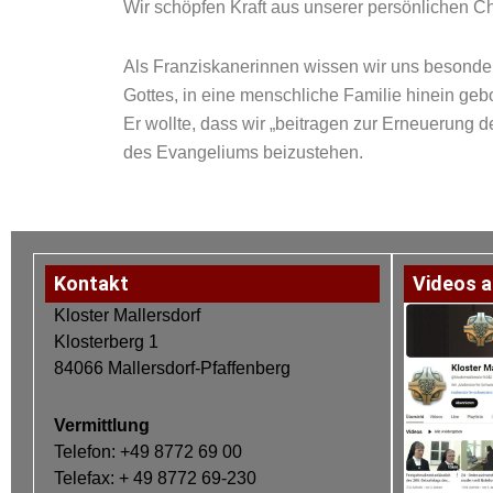
Wir schöpfen Kraft aus unserer persönlichen 
Als Franziskanerinnen wissen wir uns besonder
Gottes, in eine menschliche Familie hinein geb
Er wollte, dass wir „beitragen zur Erneuerung d
des Evangeliums beizustehen.
Kontakt
Videos a
Kloster Mallersdorf
Klosterberg 1
84066 Mallersdorf-Pfaffenberg
Vermittlung
Telefon: +49 8772 69 00
Telefax: + 49 8772 69-230