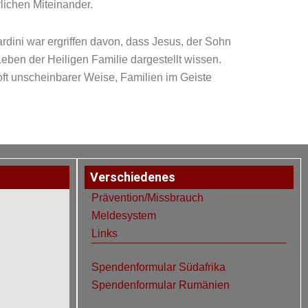
ichen Miteinander.
ini war ergriffen davon, dass Jesus, der Sohn
eben der Heiligen Familie dargestellt wissen.
 oft unscheinbarer Weise, Familien im Geiste
Verschiedenes
Prävention/Missbrauch
Meldesystem
Links
Spendenformular Südafrika
Spendenformular Rumänien