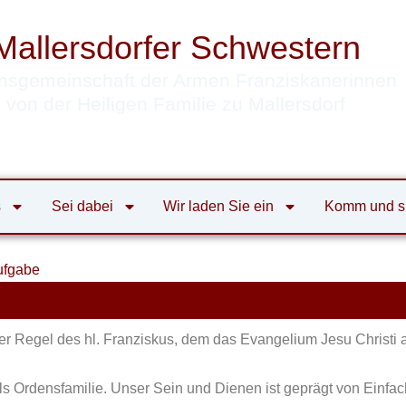
Mallersdorfer Schwestern
nsgemeinschaft der Armen Franziskanerinnen
von der Heiligen Familie zu Mallersdorf
s
Sei dabei
Wir laden Sie ein
Komm und s
ufgabe
r Regel des hl. Franziskus, dem das Evangelium Jesu Christi a
als Ordensfamilie. Unser Sein und Dienen ist geprägt von Ein