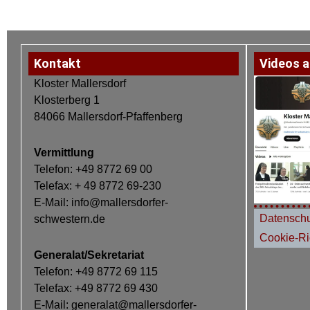
Kontakt
Videos a
Kloster Mallersdorf
Klosterberg 1
84066 Mallersdorf-Pfaffenberg
Vermittlung
Telefon: +49 8772 69 00
Telefax: + 49 8772 69-230
E-Mail: info@mallersdorfer-
Datenschu
schwestern.de
Cookie-Ric
Generalat/Sekretariat
Telefon: +49 8772 69 115
Telefax: +49 8772 69 430
E-Mail: generalat@mallersdorfer-