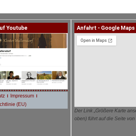
uf Youtube
Anfahrt - Google Maps
tz
Impressum
htlinie (EU)
Der Link „Größere Karte ans
oben) führt auf die Seite vo