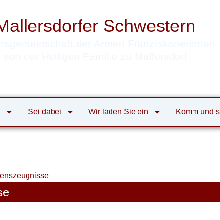
Mallersdorfer Schwestern
nsgemeinschaft der Armen Franziskanerinnen
von der Heiligen Familie zu Mallersdorf
s
Sei dabei
Wir laden Sie ein
Komm und s
benszeugnisse
se