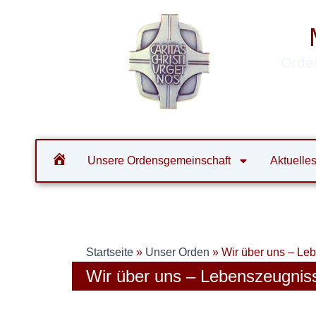
Zum
Inhalt
springen
Orde
Unsere Ordensgemeinschaft
Aktuelle
Startseite
»
Unser Orden
»
Wir über uns – Le
Wir über uns – Lebenszeugnis