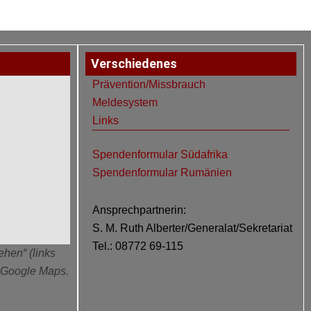
Verschiedenes
Prävention/Missbrauch
Meldesystem
Links
Spendenformular Südafrika
Spendenformular Rumänien
Ansprechpartnerin:
S. M. Ruth Alberter/Generalat/Sekretariat
Tel.: 08772 69-115
ehen“ (links
n Google Maps.