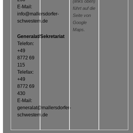
(links oben)
E-Mail:
führt auf die
info@mallersdorfer-
Seite von
schwestern.de
Google
Maps.
Generalat/Sekretariat
Telefon:
+49
8772 69
115
Telefax:
+49
8772 69
430
E-Mail:
generalat@mallersdorfer-
schwestern.de