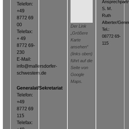
Ansprechpartn
Telefon:
S. M.
+49
Ruth
8772 69
Alberter/Gener
00
Der Link
Tel.:
Telefax:
„Größere
08772 69-
+ 49
Karte
115
8772 69-
ansehen“
230
(links oben)
E-Mail:
führt auf die
info@mallersdorfer-
Seite von
schwestern.de
Google
Maps.
Generalat/Sekretariat
Telefon:
+49
8772 69
115
Telefax: