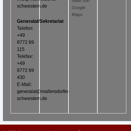
Seite von
schwestern.de
Google
Maps.
Generalat/Sekretariat
Telefon:
+49
8772 69
115
Telefax:
+49
8772 69
430
E-Mail:
generalat@mallersdorfer-
schwestern.de