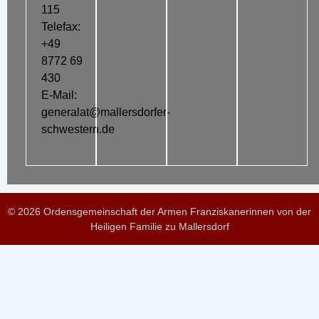
115
Telefax:
+49
8772 69
430
E-Mail:
generalat@mallersdorfer-
schwestern.de
© 2026 Ordensgemeinschaft der Armen Franziskanerinnen von der
Heiligen Familie zu Mallersdorf