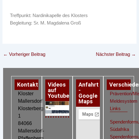
Treffpunkt: Nardinikapelle des Klosters
Begleitung: Sr. M. Magdalena Groß
←
Vorheriger Beitrag
Nächster Beitrag
→
Kontakt
Videos
Anfahrt
Verschiede
auf
-
Kloster
Prävention/Mi
Youtube
Google
Maps
Mallersdorf
Meldesystem
Klosterberg
Links
Datenschutz
Impressum
Cookie-Richtlinie (EU)
1
Spendenformu
84066
Südafrika
Mallersdorf-
Spendenformu
Pfaffenberg