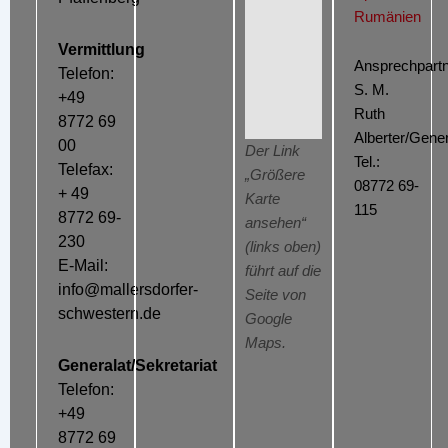
Rumänien
Vermittlung
Ansprechpartn
Telefon:
S. M.
+49
Ruth
8772 69
Alberter/Gener
00
Der Link
Tel.:
Telefax:
„Größere
08772 69-
+ 49
Karte
115
8772 69-
ansehen“
230
(links oben)
E-Mail:
führt auf die
info@mallersdorfer-
Seite von
schwestern.de
Google
Maps.
Generalat/Sekretariat
Telefon:
+49
8772 69