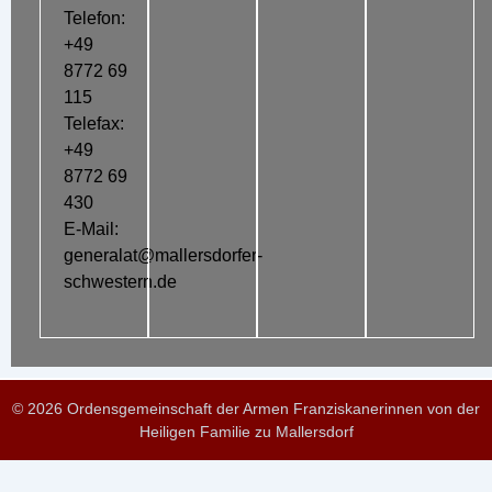
Telefon:
+49
8772 69
115
Telefax:
+49
8772 69
430
E-Mail:
generalat@mallersdorfer-
schwestern.de
© 2026 Ordensgemeinschaft der Armen Franziskanerinnen von der
Heiligen Familie zu Mallersdorf