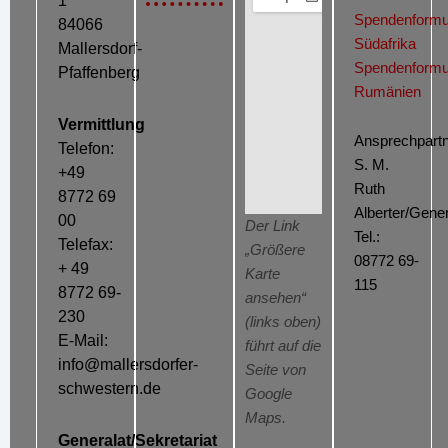
1
Spendenformu
84066
Südafrika
Mallersdorf-
Spendenformu
Pfaffenberg
Rumänien
Vermittlung
Ansprechpartn
Telefon:
S. M.
+49
Ruth
8772 69
Alberter/Gener
00
Der Link
Tel.:
Telefax:
„Größere
08772 69-
+ 49
Karte
115
8772 69-
ansehen“
230
(links oben)
E-Mail:
führt auf die
info@mallersdorfer-
Seite von
schwestern.de
Google
Maps.
Generalat/Sekretariat