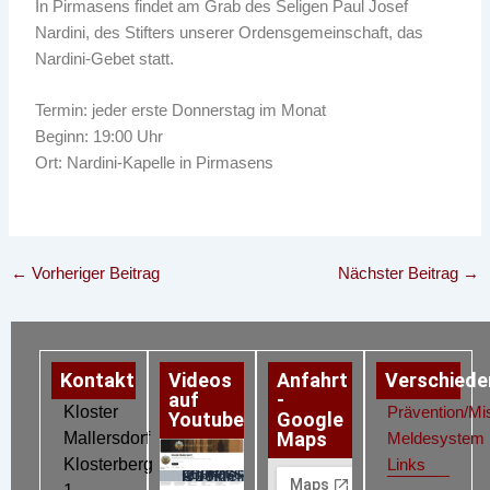
In Pirmasens findet am Grab des Seligen Paul Josef
Nardini, des Stifters unserer Ordensgemeinschaft, das
Nardini-Gebet statt.
Termin: jeder erste Donnerstag im Monat
Beginn: 19:00 Uhr
Ort: Nardini-Kapelle in Pirmasens
←
Vorheriger Beitrag
Nächster Beitrag
→
Kontakt
Videos
Anfahrt
Verschiede
auf
-
Kloster
Prävention/Mi
Youtube
Google
Maps
Mallersdorf
Meldesystem
Klosterberg
Links
Datenschutz
Impressum
Cookie-Richtlinie (EU)