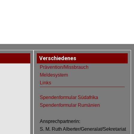
Verschiedenes
Prävention/Missbrauch
Meldesystem
Links
Spendenformular Südafrika
Spendenformular Rumänien
Ansprechpartnerin:
S. M. Ruth Alberter/Generalat/Sekretariat