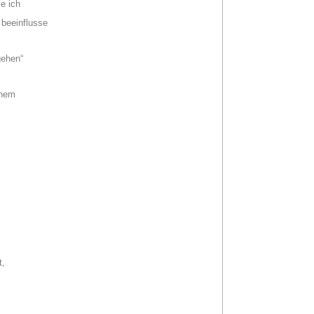
e ich
“ beeinflusse
 gehen“
inem
t,