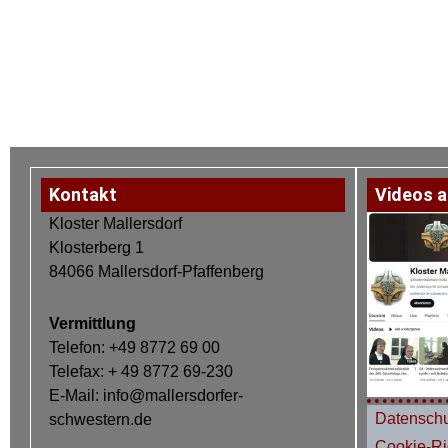
Kontakt
Videos a
Kloster Mallersdorf
Klosterberg 1
84066 Mallersdorf-Pfaffenberg
Vermittlung
Telefon: +49 8772 69 00
Telefax: + 49 8772 69-230
E-Mail: info@mallersdorfer-
Datenschu
schwestern.de
Cookie-Ric