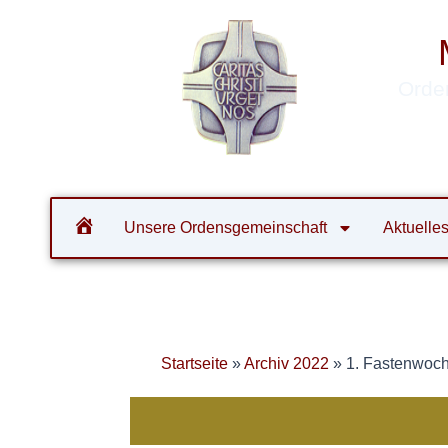
Zum
Inhalt
springen
Orde
Unsere Ordensgemeinschaft
Aktuelle
Startseite
»
Archiv 2022
»
1. Fastenwoc