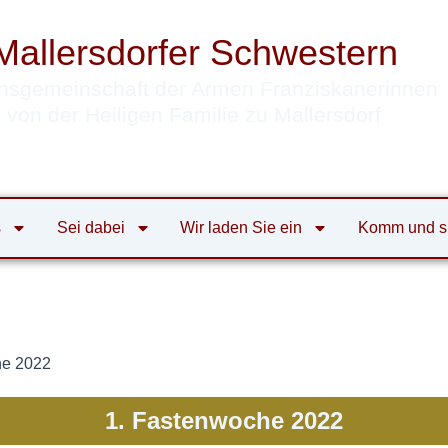
Mallersdorfer Schwestern
nsgemeinschaft der Armen Franziskanerinnen
von der Heiligen Familie zu Mallersdorf
s
Sei dabei
Wir laden Sie ein
Komm und s
he 2022
1. Fastenwoche 2022