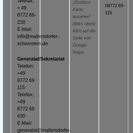
Telefax:
„Größere
08772 69-
+ 49
Karte
115
8772 69-
ansehen“
230
(links oben)
E-Mail:
führt auf die
info@mallersdorfer-
Seite von
schwestern.de
Google
Maps.
Generalat/Sekretariat
Telefon:
+49
8772 69
115
Telefax:
+49
8772 69
430
E-Mail:
generalat@mallersdorfer-