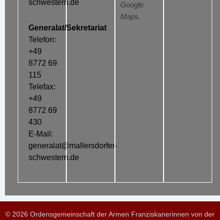
schwestern.de
Google
Maps.
Generalat/Sekretariat
Telefon:
+49
8772 69
115
Telefax:
+49
8772 69
430
E-Mail:
generalat@mallersdorfer-
schwestern.de
© 2026 Ordensgemeinschaft der Armen Franziskanerinnen von der