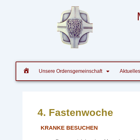
Zum
Post
Inhalt
navigation
springen
Orde
Unsere Ordensgemeinschaft
Aktuelle
4. Fastenwoche
KRANKE BESUCHEN