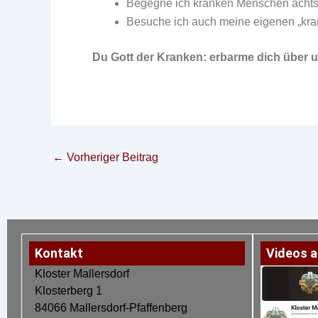
Begegne ich kranken Menschen acht
Besuche ich auch meine eigenen „kra
Du Gott der Kranken: erbarme dich über u
←
Vorheriger Beitrag
Kontakt
Videos a
Kloster Mallersdorf
Klosterberg 1
84066 Mallersdorf-Pfaffenberg