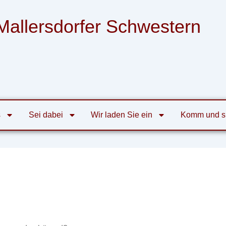
Mallersdorfer Schwestern
nsgemeinschaft der Armen Franziskanerinnen
von der Heiligen Familie zu Mallersdorf
s
Sei dabei
Wir laden Sie ein
Komm und s