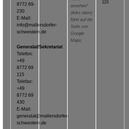
115
8772 69-
ansehen“
230
(links oben)
E-Mail:
führt auf die
info@mallersdorfer-
Seite von
schwestern.de
Google
Maps.
Generalat/Sekretariat
Telefon:
+49
8772 69
115
Telefax:
+49
8772 69
430
E-Mail:
generalat@mallersdorfer-
schwestern.de