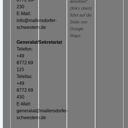
ansehen“
230
(links oben)
E-Mail:
führt auf die
info@mallersdorfer-
Seite von
schwestern.de
Google
Maps.
Generalat/Sekretariat
Telefon:
+49
8772 69
115
Telefax:
+49
8772 69
430
E-Mail:
generalat@mallersdorfer-
schwestern.de