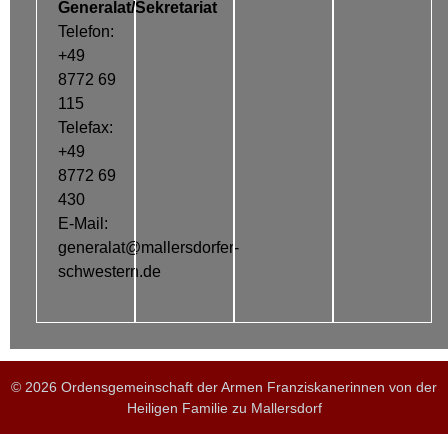
Generalat/Sekretariat
Telefon:
+49
8772 69
115
Telefax:
+49
8772 69
430
E-Mail:
generalat@mallersdorfer-
schwestern.de
© 2026 Ordensgemeinschaft der Armen Franziskanerinnen von der
Heiligen Familie zu Mallersdorf