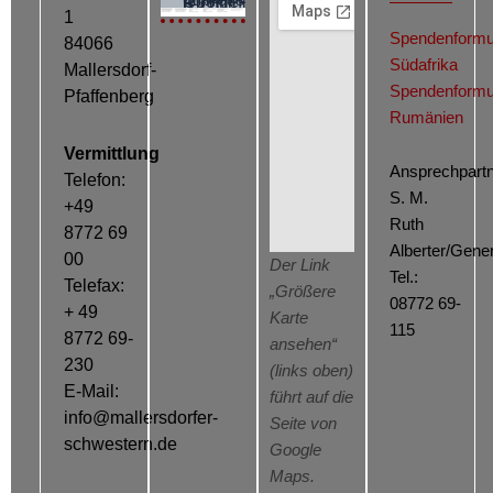
Cookie-Richtlinie (EU)
1
Spendenformu
84066
Südafrika
Mallersdorf-
Spendenformu
Pfaffenberg
Rumänien
Vermittlung
Ansprechpartn
Telefon:
S. M.
+49
Ruth
8772 69
Alberter/Gener
00
Der Link
Tel.:
Telefax:
„Größere
08772 69-
+ 49
Karte
115
8772 69-
ansehen“
230
(links oben)
E-Mail:
führt auf die
info@mallersdorfer-
Seite von
schwestern.de
Google
Maps.