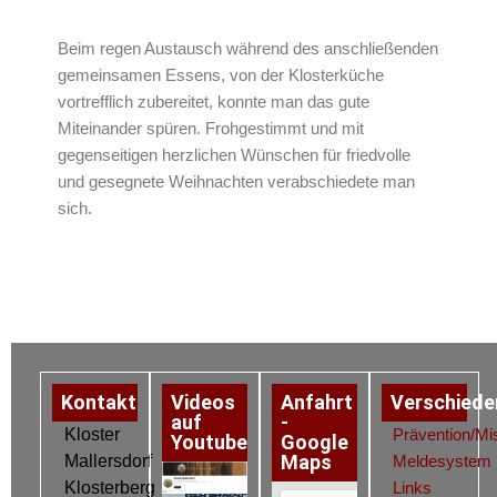
Beim regen Austausch während des anschließenden
gemeinsamen Essens, von der Klosterküche
vortrefflich zubereitet, konnte man das gute
Miteinander spüren. Frohgestimmt und mit
gegenseitigen herzlichen Wünschen für friedvolle
und gesegnete Weihnachten verabschiedete man
sich.
Kontakt
Videos
Anfahrt
Verschiede
auf
-
Kloster
Prävention/Mi
Youtube
Google
Maps
Mallersdorf
Meldesystem
Klosterberg
Links
Datenschutz
Impressum