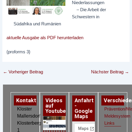
Niederlassungen
– Die Arbeit der
Schwestern in
Südafrika und Rumänien
aktuelle Ausgabe als PDF herunterladen
{proforms 3}
←
Vorheriger Beitrag
Nächster Beitrag
→
Kontakt
Videos
Anfahrt
Verschiede
auf
-
Kloster
Prävention/Mi
Youtube
Google
Maps
Mallersdorf
Meldesystem
Klosterberg
Links
Datenschutz
Impressum
Cookie-Richtlinie (EU)
1