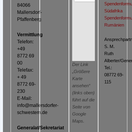
Spendenformu
84066
Südafrika
Mallersdorf-
Spendenformu
Pfaffenberg
Rumänien
Vermittlung
Ansprechpartn
Telefon:
S. M.
+49
Ruth
8772 69
Alberter/Gener
00
Der Link
Tel.:
Telefax:
„Größere
08772 69-
+ 49
Karte
115
8772 69-
ansehen“
230
(links oben)
E-Mail:
führt auf die
info@mallersdorfer-
Seite von
schwestern.de
Google
Maps.
Generalat/Sekretariat