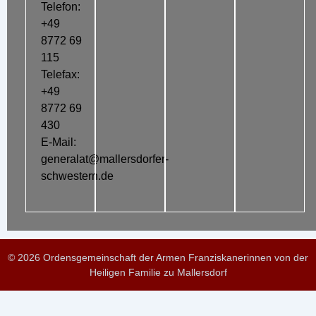
Telefon:
+49
8772 69
115
Telefax:
+49
8772 69
430
E-Mail:
generalat@mallersdorfer-
schwestern.de
© 2026 Ordensgemeinschaft der Armen Franziskanerinnen von der
Heiligen Familie zu Mallersdorf