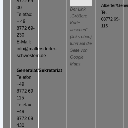
8772 69
Alberter/Gener
00
Der Link
Tel.:
Telefax:
„Größere
08772 69-
+ 49
Karte
115
8772 69-
ansehen“
230
(links oben)
E-Mail:
führt auf die
info@mallersdorfer-
Seite von
schwestern.de
Google
Maps.
Generalat/Sekretariat
Telefon:
+49
8772 69
115
Telefax:
+49
8772 69
430