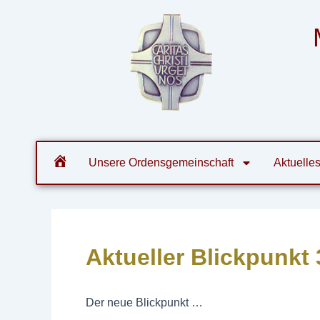
Zum
Post
Inhalt
navigation
springen
Orde
Unsere Ordensgemeinschaft
Aktuelle
Aktueller Blickpunkt 
Der neue Blickpunkt …