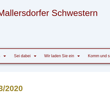
Mallersdorfer Schwestern
nsgemeinschaft der Armen Franziskanerinnen
von der Heiligen Familie zu Mallersdorf
s
Sei dabei
Wir laden Sie ein
Komm und s
3/2020