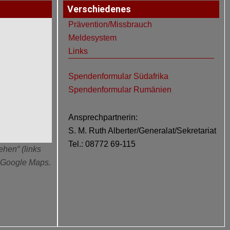
Verschiedenes
Prävention/Missbrauch
Meldesystem
Links
Spendenformular Südafrika
Spendenformular Rumänien
Ansprechpartnerin:
S. M. Ruth Alberter/Generalat/Sekretariat
Tel.: 08772 69-115
ehen“ (links
n Google Maps.