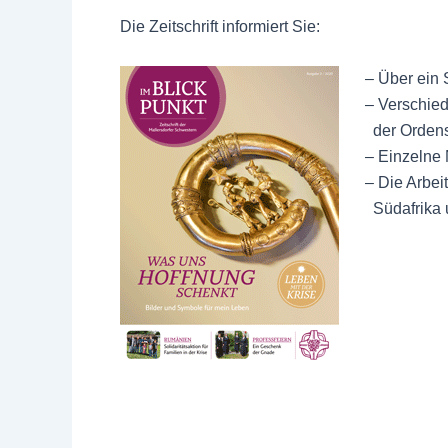
Die Zeitschrift informiert Sie:
– Über ein 
– Verschiede
der Ordensg
– Einzelne 
– Die Arbeit
Südafrika 