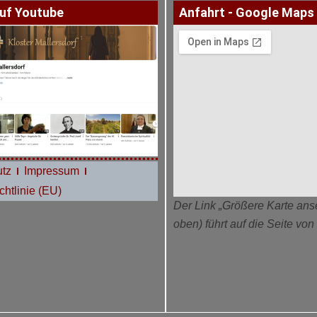
uf Youtube
Anfahrt - Google Maps
tz
Impressum
htlinie (EU)
Der Link „Größere Karte ans
oben) führt auf die Seite vo