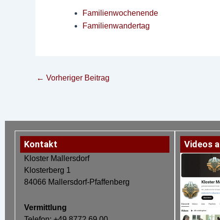
Familienwochenende
Familienwandertag
←
Vorheriger Beitrag
Kontakt
Videos a
Kloster Mallersdorf
Klosterberg 1
84066 Mallersdorf-Pfaffenberg
Vermittlung
Telefon: +49 8772 69 00