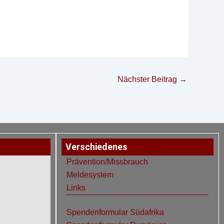
Nächster Beitrag
→
Verschiedenes
Prävention/Missbrauch
Meldesystem
Links
Spendenformular Südafrika