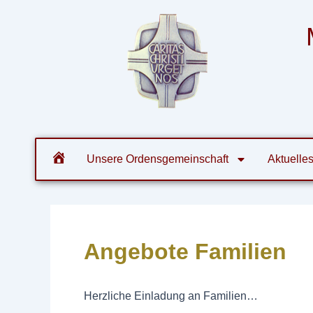
Zum
Post
Inhalt
navigation
springen
Orde
Unsere Ordensgemeinschaft
Aktuelle
Angebote Familien
Herzliche Einladung an Familien…