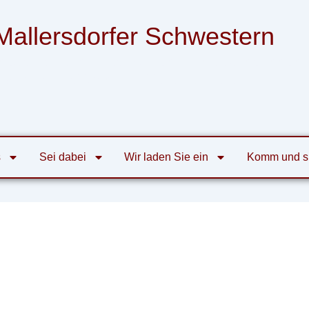
Mallersdorfer Schwestern
nsgemeinschaft der Armen Franziskanerinnen
von der Heiligen Familie zu Mallersdorf
s
Sei dabei
Wir laden Sie ein
Komm und s