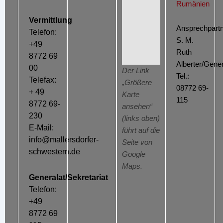
Rumänien
Vermittlung
Ansprechpartn
Telefon:
S. M.
+49
Ruth
8772 69
Alberter/Gener
00
Der Link
Tel.:
Telefax:
„Größere
08772 69-
+ 49
Karte
115
8772 69-
ansehen“
230
(links oben)
E-Mail:
führt auf die
info@mallersdorfer-
Seite von
schwestern.de
Google
Maps.
Generalat/Sekretariat
Telefon:
+49
8772 69