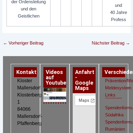
der Ordensleitung
und
und den
40 Jahre
Geistlichen
Profess
←
Vorheriger Beitrag
Nächster Beitrag
→
Kontakt
Videos
Anfahrt
Verschiede
auf
-
Kloster
Prävention/Mi
Youtube
Google
Maps
Mallersdorf
Meldesystem
Klosterberg
Links
Datenschutz
Impressum
Cookie-Richtlinie (EU)
1
Spendenformu
84066
Südafrika
Mallersdorf-
Spendenformu
Pfaffenberg
Rumänien