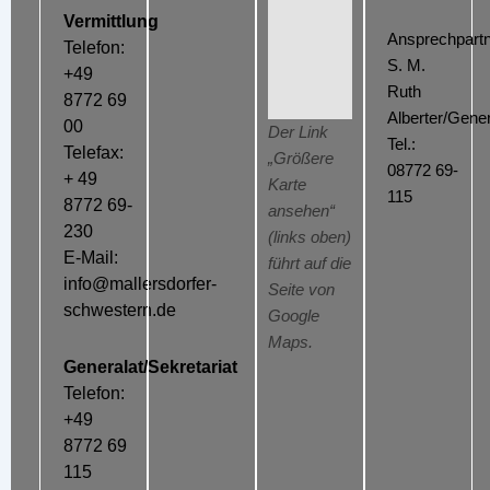
Vermittlung
Ansprechpartn
Telefon:
S. M.
+49
Ruth
8772 69
Alberter/Gener
00
Der Link
Tel.:
Telefax:
„Größere
08772 69-
+ 49
Karte
115
8772 69-
ansehen“
230
(links oben)
E-Mail:
führt auf die
info@mallersdorfer-
Seite von
schwestern.de
Google
Maps.
Generalat/Sekretariat
Telefon:
+49
8772 69
115