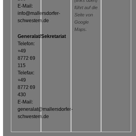
(links oben)
E-Mail:
führt auf die
info@mallersdorfer-
Seite von
schwestern.de
Google
Maps.
Generalat/Sekretariat
Telefon:
+49
8772 69
115
Telefax:
+49
8772 69
430
E-Mail:
generalat@mallersdorfer-
schwestern.de