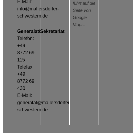
E-Mail:
führt auf die
info@mallersdorfer-
Seite von
schwestern.de
Google
Maps.
Generalat/Sekretariat
Telefon:
+49
8772 69
115
Telefax:
+49
8772 69
430
E-Mail:
generalat@mallersdorfer-
schwestern.de