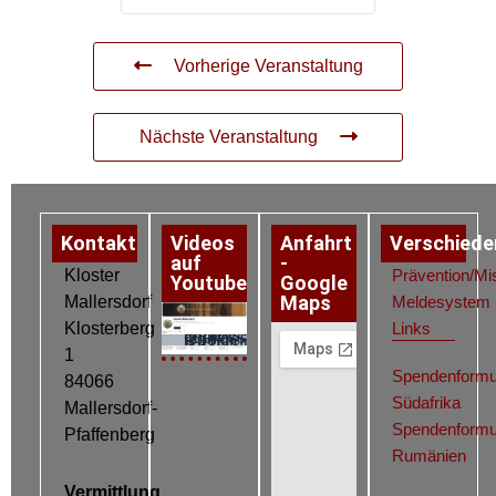
Vorherige Veranstaltung
Nächste Veranstaltung
Kontakt
Videos
Anfahrt
Verschiede
auf
-
Kloster
Prävention/Mi
Youtube
Google
Maps
Mallersdorf
Meldesystem
Klosterberg
Links
Datenschutz
Impressum
Cookie-Richtlinie (EU)
1
Spendenformu
84066
Südafrika
Mallersdorf-
Spendenformu
Pfaffenberg
Rumänien
Vermittlung