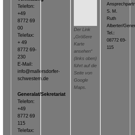
Ansprechpartn
Telefon:
S. M.
+49
Ruth
8772 69
Alberter/Gener
00
Der Link
Tel.:
Telefax:
„Größere
08772 69-
+ 49
Karte
115
8772 69-
ansehen“
230
(links oben)
E-Mail:
führt auf die
info@mallersdorfer-
Seite von
schwestern.de
Google
Maps.
Generalat/Sekretariat
Telefon:
+49
8772 69
115
Telefax: