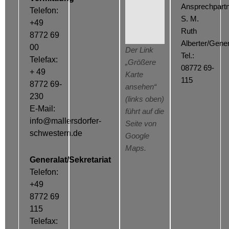
Ansprechpartn
Telefon:
S. M.
+49
Ruth
8772 69
Alberter/Gener
00
Der Link
Tel.:
Telefax:
„Größere
08772 69-
+ 49
Karte
115
8772 69-
ansehen“
230
(links oben)
E-Mail:
führt auf die
info@mallersdorfer-
Seite von
schwestern.de
Google
Maps.
Generalat/Sekretariat
Telefon:
+49
8772 69
115
Telefax: