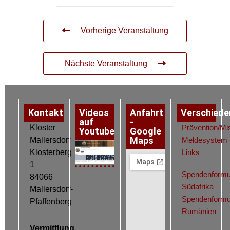
Vorherige Veranstaltung
Nächste Veranstaltung
Kontakt
Videos
Anfahrt
Verschiede
auf
-
Kloster
Prävention/Mi
Youtube
Google
Maps
Mallersdorf
Meldesystem
Klosterberg
Links
Datenschutz
Impressum
Cookie-Richtlinie (EU)
1
Spendenformu
84066
Südafrika
Mallersdorf-
Spendenformu
Pfaffenberg
Rumänien
Vermittlung