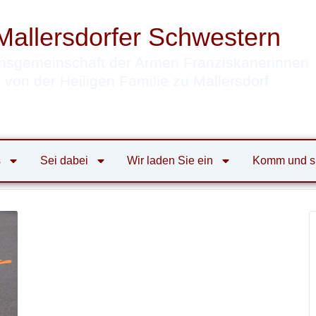
Mallersdorfer Schwestern
nsgemeinschaft der Armen Franziskanerinnen
von der Heiligen Familie zu Mallersdorf
s
Sei dabei
Wir laden Sie ein
Komm und s
tern
alle Veranstaltungen
Glaubenstage
Wo Wohnt und l