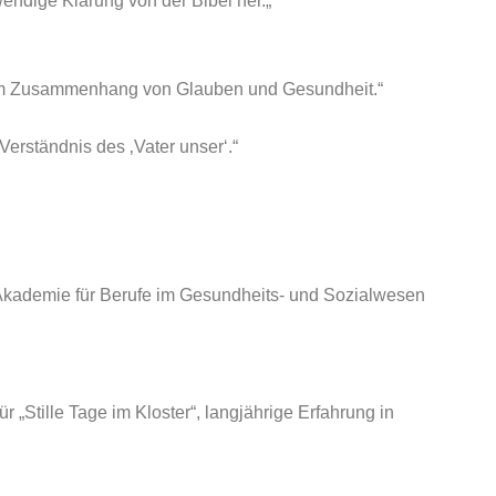
endige Klärung von der Bibel her.„
m Zusammenhang von Glauben und Gesundheit.“
erständnis des ‚Vater unser‘.“
 Akademie für Berufe im Gesundheits- und Sozialwesen
ür „Stille Tage im Kloster“, langjährige Erfahrung in