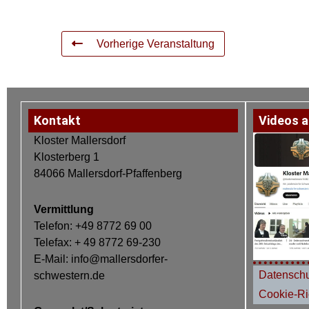
Vorherige Veranstaltung
Kontakt
Videos a
Kloster Mallersdorf
Klosterberg 1
84066 Mallersdorf-Pfaffenberg
Vermittlung
Telefon: +49 8772 69 00
Telefax: + 49 8772 69-230
E-Mail: info@mallersdorfer-
Datenschu
schwestern.de
Cookie-Ric