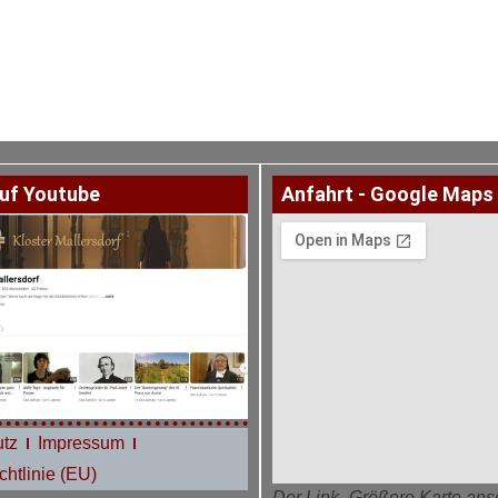
uf Youtube
Anfahrt - Google Maps
tz
Impressum
htlinie (EU)
Der Link „Größere Karte ans