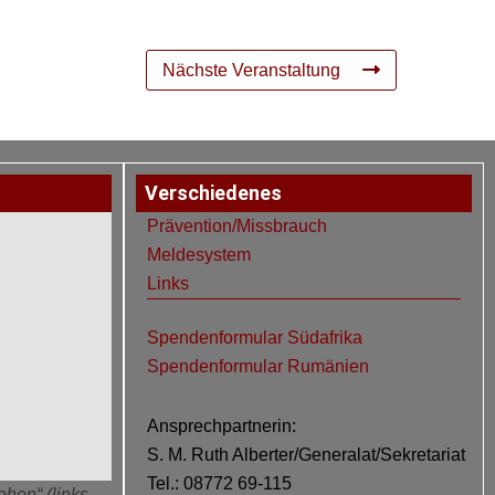
Nächste Veranstaltung
Verschiedenes
Prävention/Missbrauch
Meldesystem
Links
Spendenformular Südafrika
Spendenformular Rumänien
Ansprechpartnerin:
S. M. Ruth Alberter/Generalat/Sekretariat
Tel.: 08772 69-115
ehen“ (links