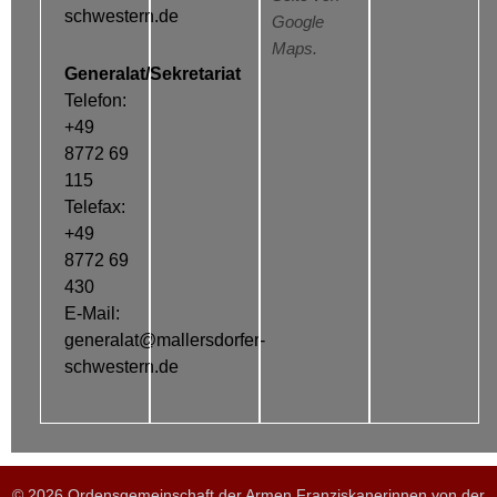
schwestern.de
Google
Maps.
Generalat/Sekretariat
Telefon:
+49
8772 69
115
Telefax:
+49
8772 69
430
E-Mail:
generalat@mallersdorfer-
schwestern.de
© 2026 Ordensgemeinschaft der Armen Franziskanerinnen von der