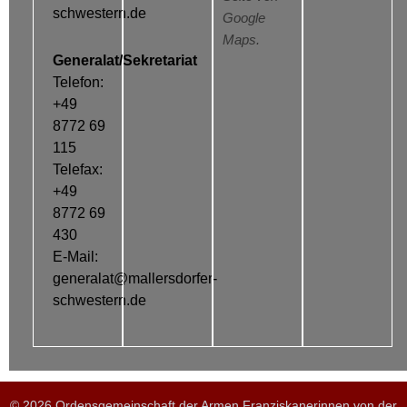
schwestern.de
Google
Maps.
Generalat/Sekretariat
Telefon:
+49
8772 69
115
Telefax:
+49
8772 69
430
E-Mail:
generalat@mallersdorfer-
schwestern.de
© 2026 Ordensgemeinschaft der Armen Franziskanerinnen von der