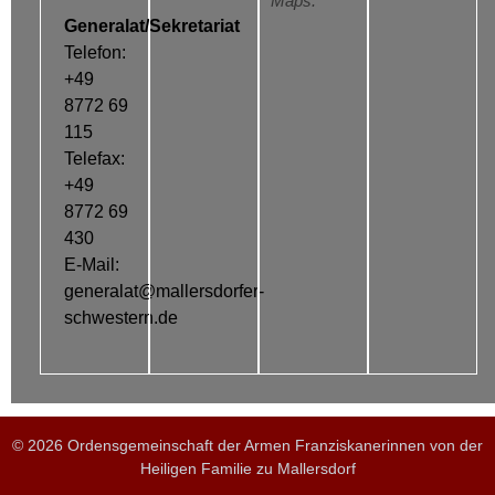
Maps.
Generalat/Sekretariat
Telefon:
+49
8772 69
115
Telefax:
+49
8772 69
430
E-Mail:
generalat@mallersdorfer-
schwestern.de
© 2026 Ordensgemeinschaft der Armen Franziskanerinnen von der
Heiligen Familie zu Mallersdorf