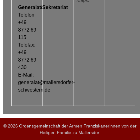
Maps.
Generalat/Sekretariat
Telefon:
+49
8772 69
115
Telefax:
+49
8772 69
430
E-Mail:
generalat@mallersdorfer-
schwestern.de
© 2026 Ordensgemeinschaft der Armen Franziskanerinnen von der
Heiligen Familie zu Mallersdorf