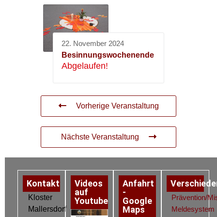
22. November 2024
Besinnungswochenende
Abgelaufen!
Vorherige Veranstaltung
Nächste Veranstaltung
Kontakt
Videos
Anfahrt
Verschiede
auf
-
Kloster
Prävention/Mi
Youtube
Google
Maps
Mallersdorf
Meldesystem