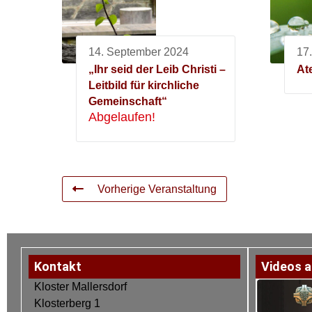
14. September 2024
17
„Ihr seid der Leib Christi –
At
Leitbild für kirchliche
Gemeinschaft“
Abgelaufen!
Vorherige Veranstaltung
Kontakt
Videos a
Kloster Mallersdorf
Klosterberg 1