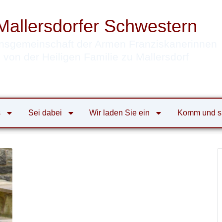
Mallersdorfer Schwestern
nsgemeinschaft der Armen Franziskanerinnen
von der Heiligen Familie zu Mallersdorf
s
Sei dabei
Wir laden Sie ein
Komm und s
tern
alle Veranstaltungen
Meditationstag