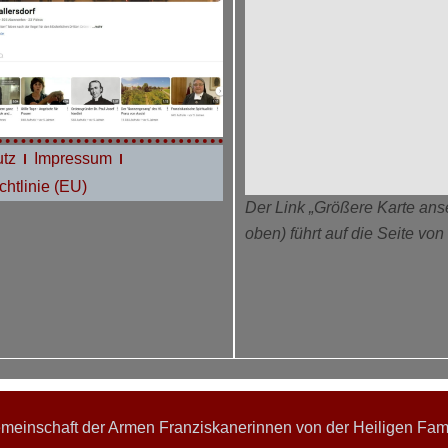
tz
Impressum
htlinie (EU)
Der Link „Größere Karte ans
oben) führt auf die Seite vo
einschaft der Armen Franziskanerinnen von der Heiligen Famil