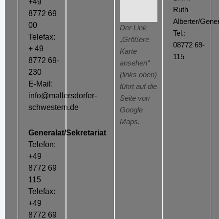
+49
Ruth
8772 69
Alberter/Gener
00
Der Link
Tel.:
Telefax:
„Größere
08772 69-
+ 49
Karte
115
8772 69-
ansehen“
230
(links oben)
E-Mail:
führt auf die
info@mallersdorfer-
Seite von
schwestern.de
Google
Maps.
Generalat/Sekretariat
Telefon:
+49
8772 69
115
Telefax:
+49
8772 69