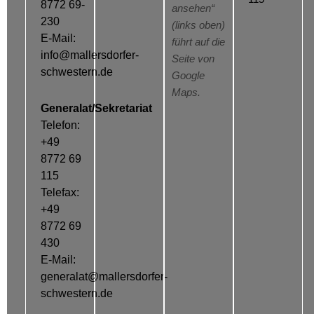
8772 69-
ansehen“
230
(links oben)
E-Mail:
führt auf die
info@mallersdorfer-
Seite von
schwestern.de
Google
Maps.
Generalat/Sekretariat
Telefon:
+49
8772 69
115
Telefax:
+49
8772 69
430
E-Mail:
generalat@mallersdorfer-
schwestern.de