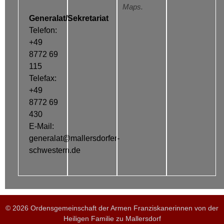
Maps.
Generalat/Sekretariat
Telefon:
+49
8772 69
115
Telefax:
+49
8772 69
430
E-Mail:
generalat@mallersdorfer-
schwestern.de
© 2026 Ordensgemeinschaft der Armen Franziskanerinnen von der
Heiligen Familie zu Mallersdorf