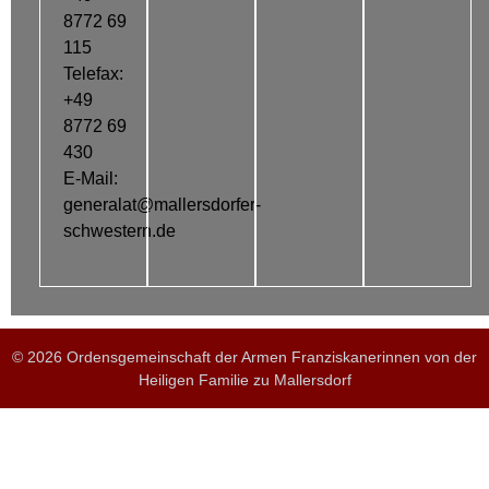
8772 69
115
Telefax:
+49
8772 69
430
E-Mail:
generalat@mallersdorfer-
schwestern.de
© 2026 Ordensgemeinschaft der Armen Franziskanerinnen von der
Heiligen Familie zu Mallersdorf