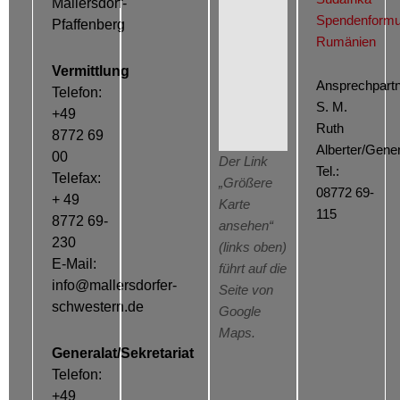
Mallersdorf-
Spendenformu
Pfaffenberg
Rumänien
Vermittlung
Ansprechpartn
Telefon:
S. M.
+49
Ruth
8772 69
Alberter/Gener
00
Der Link
Tel.:
Telefax:
„Größere
08772 69-
+ 49
Karte
115
8772 69-
ansehen“
230
(links oben)
E-Mail:
führt auf die
info@mallersdorfer-
Seite von
schwestern.de
Google
Maps.
Generalat/Sekretariat
Telefon:
+49