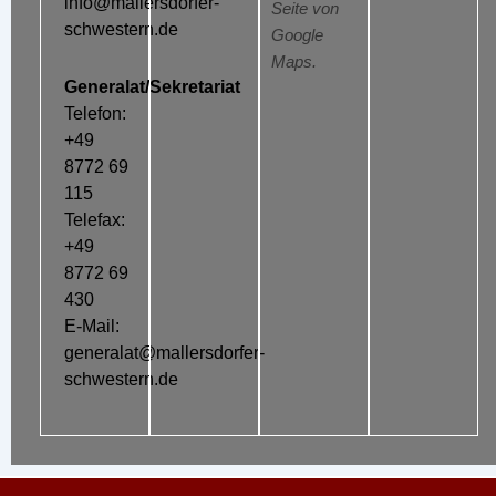
info@mallersdorfer-
Seite von
schwestern.de
Google
Maps.
Generalat/Sekretariat
Telefon:
+49
8772 69
115
Telefax:
+49
8772 69
430
E-Mail:
generalat@mallersdorfer-
schwestern.de