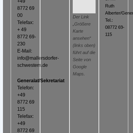
+49
Ruth
8772 69
Alberter/Gener
00
Der Link
Tel.:
Telefax:
„Größere
08772 69-
+ 49
Karte
115
8772 69-
ansehen“
230
(links oben)
E-Mail:
führt auf die
info@mallersdorfer-
Seite von
schwestern.de
Google
Maps.
Generalat/Sekretariat
Telefon:
+49
8772 69
115
Telefax:
+49
8772 69