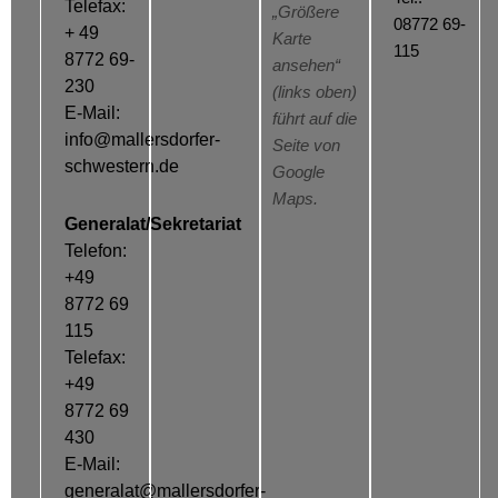
Telefax:
„Größere
08772 69-
+ 49
Karte
115
8772 69-
ansehen“
230
(links oben)
E-Mail:
führt auf die
info@mallersdorfer-
Seite von
schwestern.de
Google
Maps.
Generalat/Sekretariat
Telefon:
+49
8772 69
115
Telefax:
+49
8772 69
430
E-Mail:
generalat@mallersdorfer-